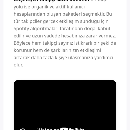
yolu ise organik ve aktif kullanıcı
hesaplarından oluşan paketleri seçmektir. Bu
tür takipçiler gerçek etkileşim sunduğu için
Spotify algoritmaları tarafından doğal kabul
edilir ve uzun vadede hesabınıza zarar vermez.
Böylece hem takipçi sayınız istikrarlı bir şekilde
korunur hem de şarkılarınızın etkileşimi
artarak daha fazla kişiye ulaşmanıza yardımcı
olur.